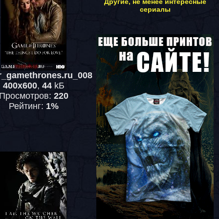
Другие, не менее интересные
сериалы
r_gamethrones.ru_008
400x600
,
44
kБ
Просмотров:
220
Рейтинг:
1%