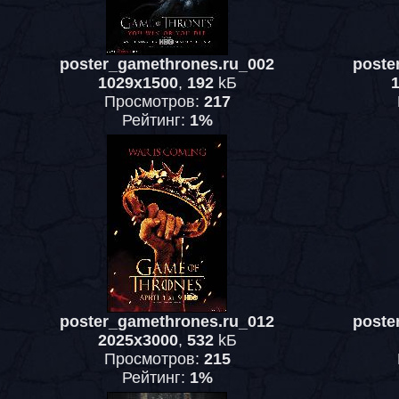
poster_gamethrones.ru_002
poste
1029x1500
,
192
kБ
Просмотров:
217
Рейтинг:
1%
poster_gamethrones.ru_012
poste
2025x3000
,
532
kБ
Просмотров:
215
Рейтинг:
1%