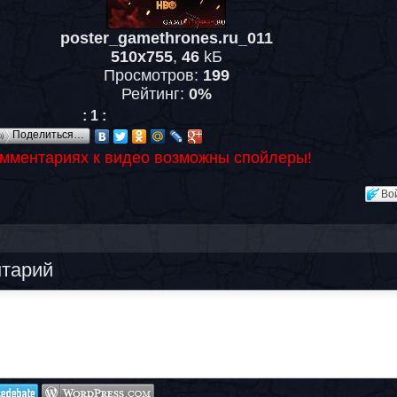
poster_gamethrones.ru_011
510x755
,
46
kБ
Просмотров:
199
Рейтинг:
0%
:
1
:
Поделиться…
омментариях к видео возможны спойлеры!
Во
нтарий