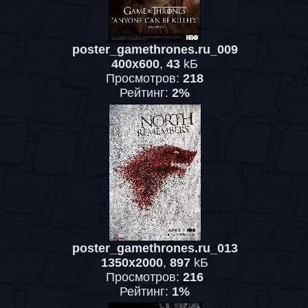
poster_gamethrones.ru_009
400x600
,
43
kБ
Просмотров:
218
Рейтинг:
2%
poster_gamethrones.ru_013
1350x2000
,
897
kБ
Просмотров:
216
Рейтинг:
1%