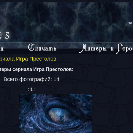
за
риала Игра Престолов
теры сериала Игра Престолов:
Всего фотографий: 14
:
1
: