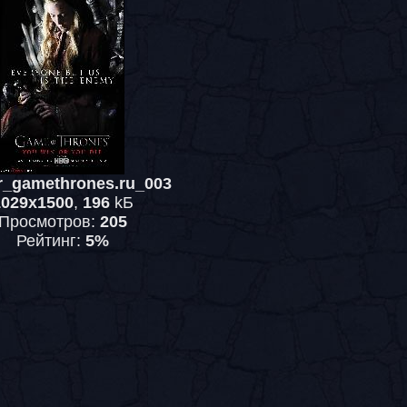
r_gamethrones.ru_003
1029x1500
,
196
kБ
Просмотров:
205
Рейтинг:
5%