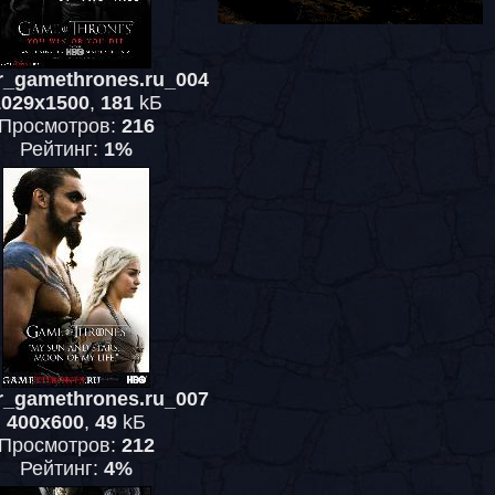
r_gamethrones.ru_004
1029x1500
,
181
kБ
Просмотров:
216
Рейтинг:
1%
r_gamethrones.ru_007
400x600
,
49
kБ
Просмотров:
212
Рейтинг:
4%