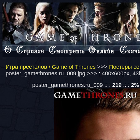
Игра престолов / Game of Thrones
>>>
Постеры се
poster_gamethrones.ru_009.jpg >>> : 400x600px, 43
poster_gamethrones.ru_009 :: :
219
:: :
2%