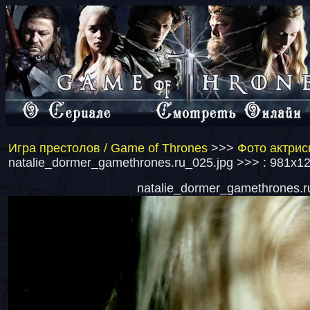
Игра престолов / Game of Thrones
>>>
Фото актрис
natalie_dormer_gamethrones.ru_025.jpg >>> : 981x1
natalie_dormer_gamethrones.ru