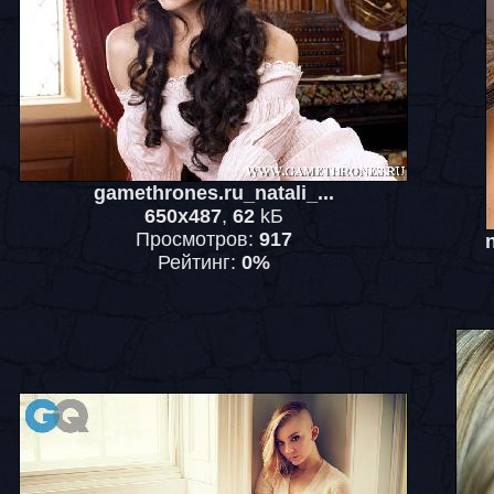
gamethrones.ru_natali_...
650x487
,
62
kБ
Просмотров:
917
Рейтинг:
0%