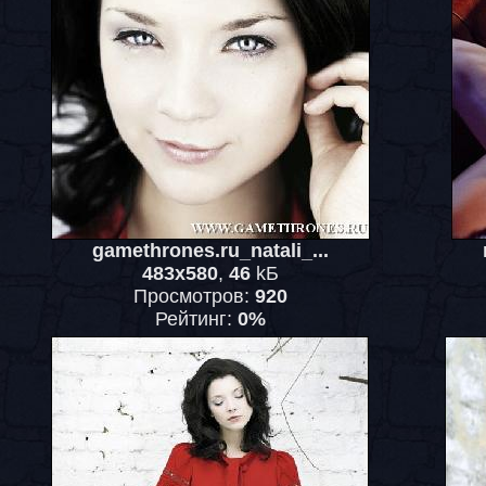
gamethrones.ru_natali_...
483x580
,
46
kБ
Просмотров:
920
Рейтинг:
0%