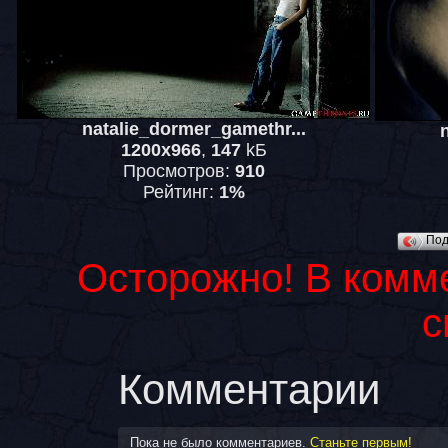
natalie_dormer_gamethr...
1200x966
,
147
kБ
Просмотров:
910
Рейтинг:
1%
Под
Осторожно! В комм
с
Комментарии
Пока не было комментариев.
Станьте первым!