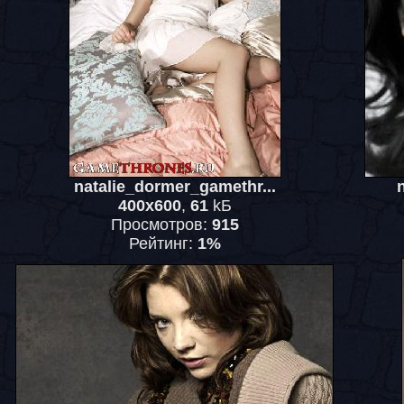
natalie_dormer_gamethr...
400x600
,
61
kБ
Просмотров:
915
Рейтинг:
1%