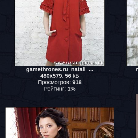
gamethrones.ru_natali_...
480x579
,
56
kБ
Просмотров:
918
Рейтинг:
1%