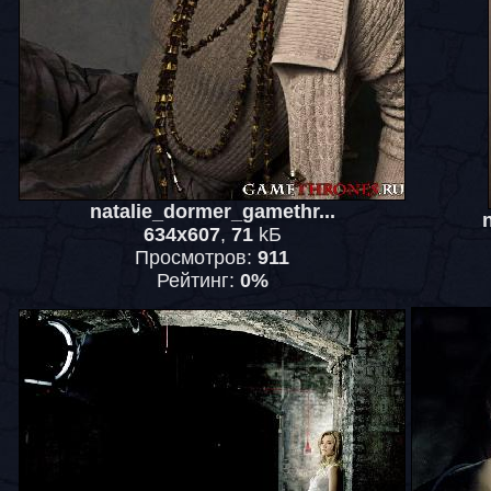
natalie_dormer_gamethr...
634x607
,
71
kБ
Просмотров:
911
Рейтинг:
0%