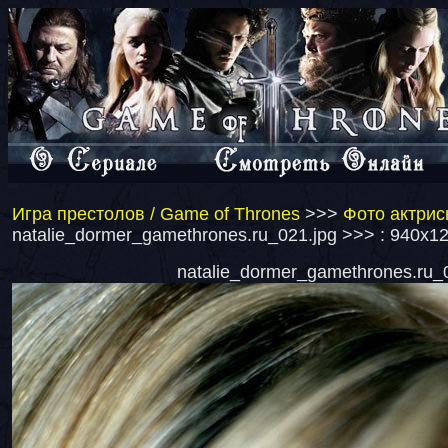
Игра престолов / Game of Thrones
>>>
Фото актрис
natalie_dormer_gamethrones.ru_021.jpg >>> : 940x1
natalie_dormer_gamethrones.ru_0