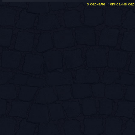
о сериале
::
описание сер