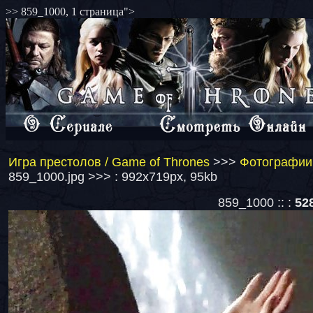
>> 859_1000, 1 страница">
Игра престолов / Game of Thrones
>>>
Фотографии 
859_1000.jpg >>> : 992x719px, 95kb
859_1000 :: :
52