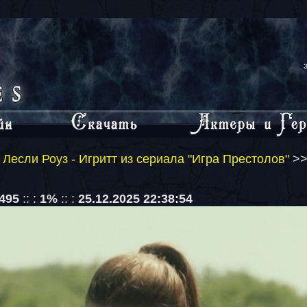
Лесли Роуз - Игритт из сериала "Игра Престолов"
>>
495
:: :
1%
:: :
25.12.2025 22:38:54