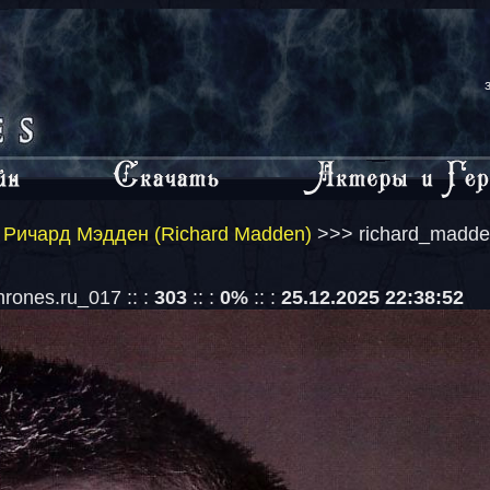
 Ричард Мэдден (Richard Madden)
>>> richard_madde
ones.ru_017 :: :
303
:: :
0%
:: :
25.12.2025 22:38:52