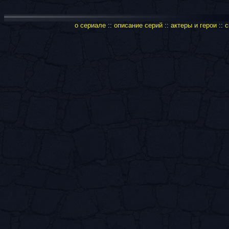
о сериале
::
описание серий
::
актеры и герои
::
с