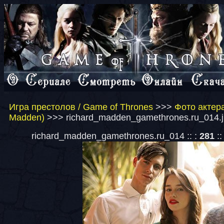
Игра престолов / Game of Thrones
>>>
Фото актер
Madden)
>>> richard_madden_gamethrones.ru_014.j
richard_madden_gamethrones.ru_014 :: :
281
::