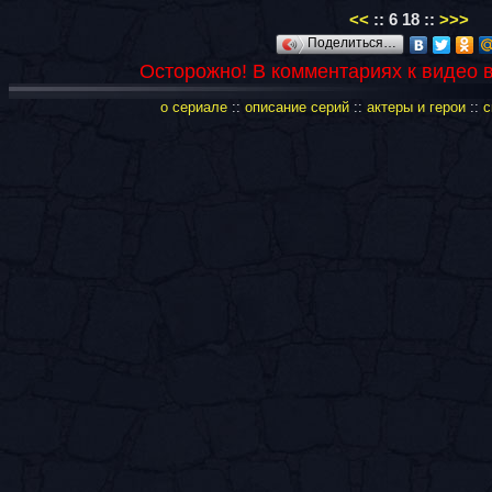
<<
::
6
18
::
>>>
Поделиться…
Осторожно! В комментариях к видео 
о сериале
::
описание серий
::
актеры и герои
::
с