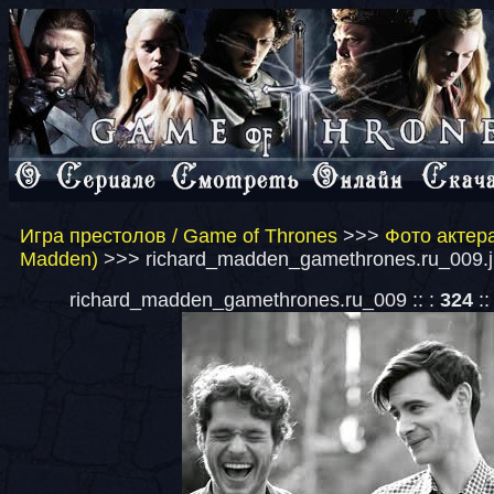
Игра престолов / Game of Thrones
>>>
Фото актер
Madden)
>>> richard_madden_gamethrones.ru_009.j
richard_madden_gamethrones.ru_009 :: :
324
::