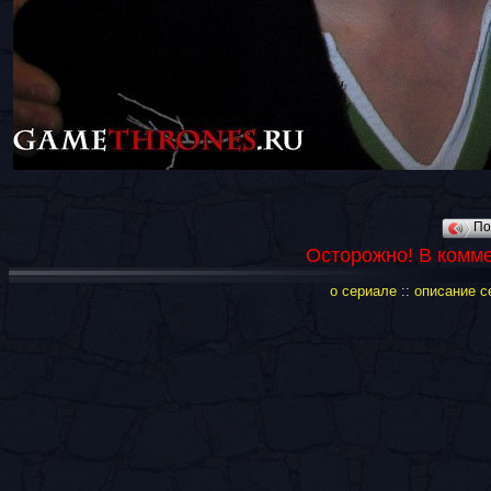
По
Осторожно! В комм
о сериале
::
описание с