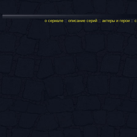
о сериале
::
описание серий
::
актеры и герои
::
с