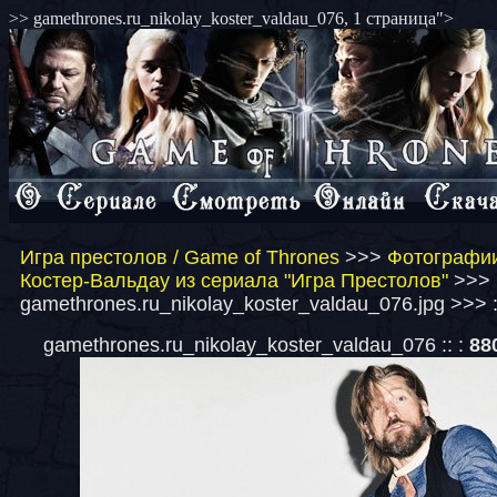
>> gamethrones.ru_nikolay_koster_valdau_076, 1 страница">
Игра престолов / Game of Thrones
>>>
Фотографии
Костер-Вальдау из сериала "Игра Престолов"
>>>
gamethrones.ru_nikolay_koster_valdau_076.jpg >>> 
gamethrones.ru_nikolay_koster_valdau_076 :: :
88