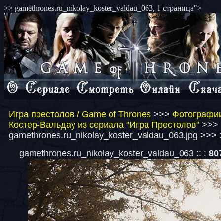
>> gamethrones.ru_nikolay_koster_valdau_063, 1 страница">
Игра престолов / Game of Thrones
>>>
Фотографии
Костер-Вальдау из сериала "Игра Престолов"
>>>
gamethrones.ru_nikolay_koster_valdau_063.jpg >>> 
gamethrones.ru_nikolay_koster_valdau_063 :: :
80