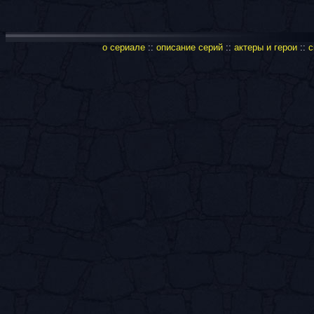
о сериале
::
описание серий
::
актеры и герои
::
с