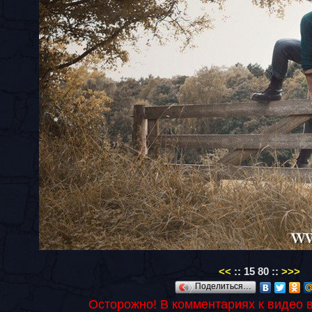
<<
::
15
80
::
>>>
Поделиться…
Осторожно! В комментариях к видео 