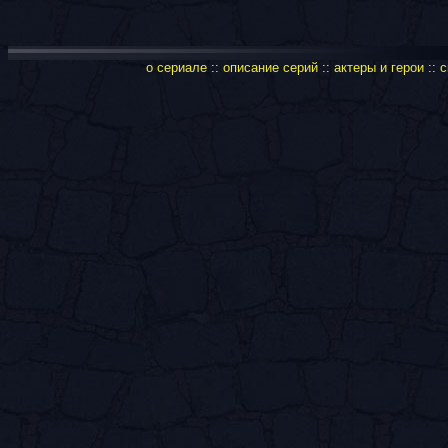
о сериале
::
описание серий
::
актеры и герои
::
с