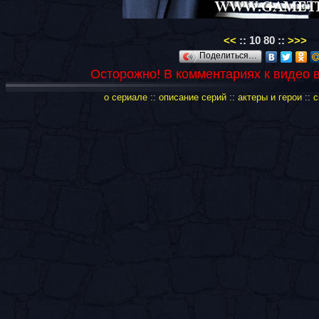
<<
::
10
80
::
>>>
Поделиться…
Осторожно! В комментариях к видео 
о сериале
::
описание серий
::
актеры и герои
::
с