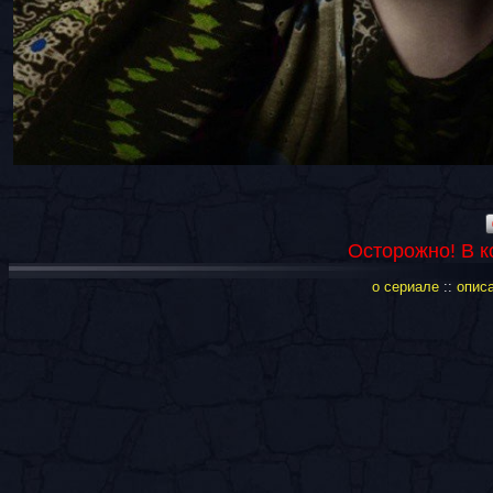
Осторожно! В 
о сериале
::
опис