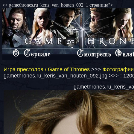
>> gamethrones.ru_keris_van_houten_092, 1 страница">
Игра престолов / Game of Thrones
>>>
Фотографии 
gamethrones.ru_keris_van_houten_092.jpg >>> : 120
gamethrones.ru_keris_va