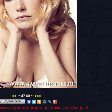
<<
::
47
68
::
>>>
Поделиться…
омментариях к видео возможны спойлеры!