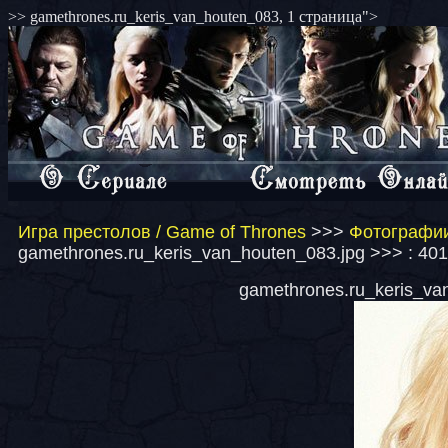
>> gamethrones.ru_keris_van_houten_083, 1 страница">
Игра престолов / Game of Thrones
>>>
Фотографии
gamethrones.ru_keris_van_houten_083.jpg >>> : 40
gamethrones.ru_keris_van