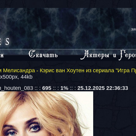
за
 Мелисандра - Кэрис ван Хоутен из сериала "Игра П
1x500px, 44kb
_houten_083 :: :
695
:: :
1%
:: :
25.12.2025 22:36:33