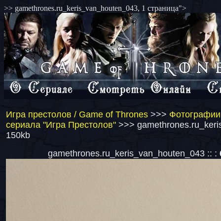
>> gamethrones.ru_keris_van_houten_043, 1 страница">
Игра престолов / Game of Thrones
>>>
Фотографии 
сериала "Игра Престолов"
>>> gamethrones.ru_keri
150kb
gamethrones.ru_keris_van_houten_043 :: :