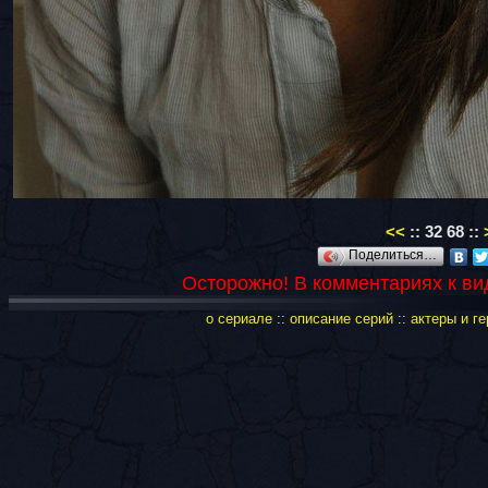
<<
::
32
68
::
Поделиться…
Осторожно! В комментариях к в
о сериале
::
описание серий
::
актеры и ге