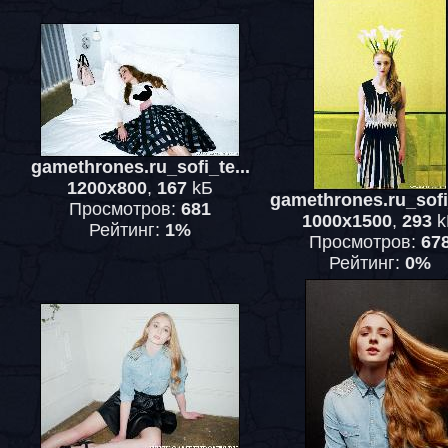
gamethrones.ru_sofi_te...
1200x800
,
167
kБ
gamethrones.ru_sofi_
Просмотров:
681
1000x1500
,
293
k
Рейтинг:
1%
Просмотров:
67
Рейтинг:
0%