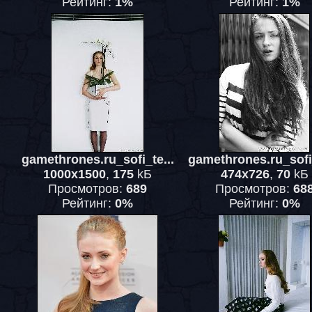
Рейтинг:
1%
Рейтинг:
1%
gamethrones.ru_sofi_te...
gamethrones.ru_sofi_
1000x1500
,
175
kБ
474x726
,
70
kБ
Просмотров:
689
Просмотров:
68
Рейтинг:
0%
Рейтинг:
0%