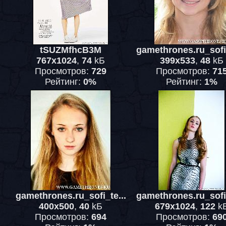
tSUZMfhcB3M
gamethrones.ru_sofi_
767x1024
,
74
kБ
399x533
,
48
kБ
Просмотров:
729
Просмотров:
71
Рейтинг:
0%
Рейтинг:
1%
gamethrones.ru_sofi_te...
gamethrones.ru_sofi_
400x500
,
40
kБ
679x1024
,
122
k
Просмотров:
694
Просмотров:
69