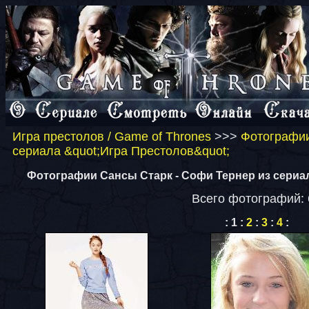
Игра престолов / Game of Thrones
>>>
Фотографии
сериала &quot;Игра Престолов&quot;
Фотографии Сансы Старк - Софи Тернер из сериал
Всего фотографий: 
:
1
:
2
:
3
:
4
: