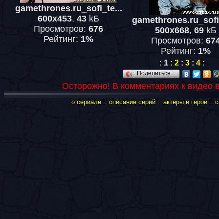
gamethrones.ru_sofi_te...
600x453
,
43
kБ
gamethrones.ru_sofi_
Просмотров:
676
500x668
,
69
kБ
Рейтинг:
1%
Просмотров:
67
Рейтинг:
1%
:
1
:
2
:
3
:
4
:
Поделиться…
Осторожно! В комментариях к видео 
о сериале
::
описание серий
::
актеры и герои
::
с