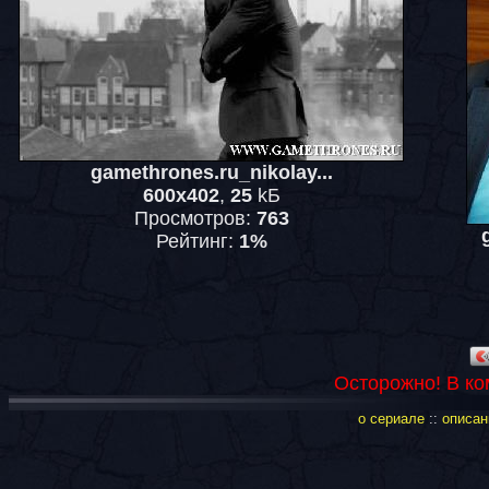
gamethrones.ru_nikolay...
600x402
,
25
kБ
Просмотров:
763
Рейтинг:
1%
Осторожно! В ко
о сериале
::
описан