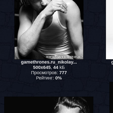
gamethrones.ru_nikolay...
500x645
,
44
kБ
Просмотров:
777
Рейтинг:
0%