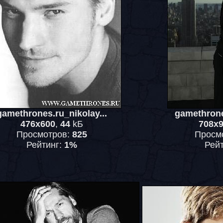
gamethrones.ru_nikolay...
gamethrone
476x600
,
44
kБ
708x
Просмотров:
825
Просм
Рейтинг:
1%
Рей