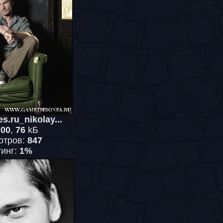
s.ru_nikolay...
700
,
76
kБ
отров:
847
тинг:
1%