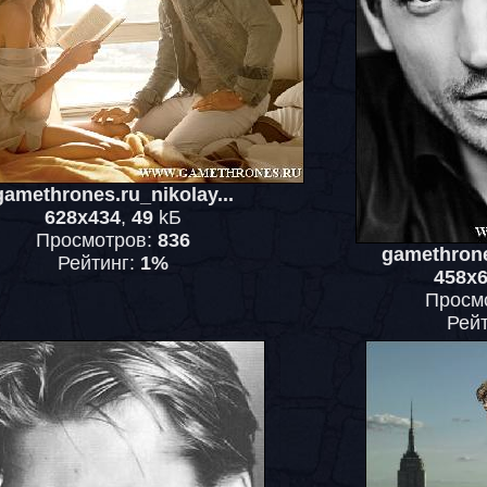
gamethrones.ru_nikolay...
628x434
,
49
kБ
Просмотров:
836
gamethrone
Рейтинг:
1%
458x
Просм
Рей