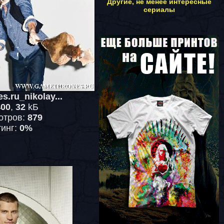
Другие, не менее интересные
сериалы
s.ru_nikolay...
400
,
32
kБ
отров:
879
тинг:
0%