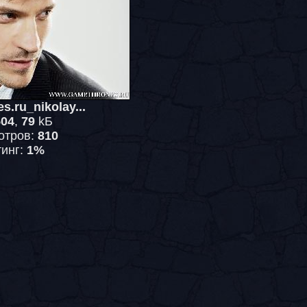
s.ru_nikolay...
504
,
79
kБ
отров:
810
тинг:
1%