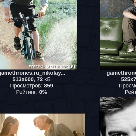
gamethrones.ru_nikolay...
gamethrone
513x600
,
72
kБ
525x
Просмотров:
859
Просм
Рейтинг:
0%
Рей