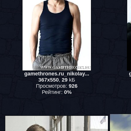
gamethrones.ru_nikolay...
367x550
,
29
kБ
Просмотров:
926
Рейтинг:
0%