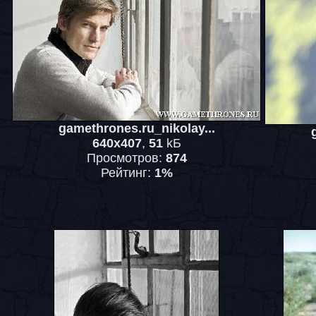
gamethrones.ru_nikolay...
640x407
,
51
kБ
Просмотров:
874
Рейтинг:
1%