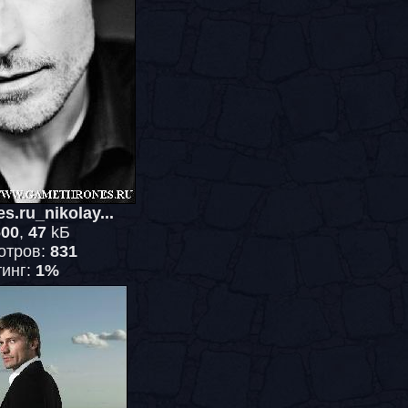
s.ru_nikolay...
600
,
47
kБ
отров:
831
тинг:
1%