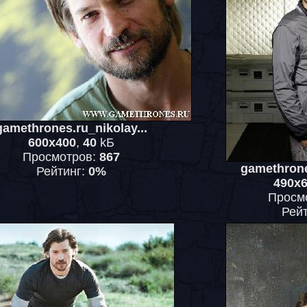
gamethrones.ru_nikolay...
600x400
,
40
kБ
Просмотров:
867
gamethrone
Рейтинг:
0%
490x
Просм
Рей