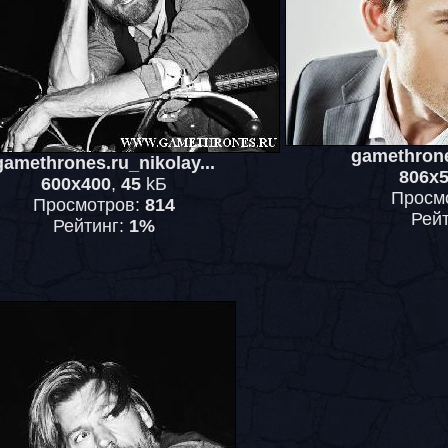
gamethrone
gamethrones.ru_nikolay...
806x
600x400
,
45
kБ
Просм
Просмотров:
814
Рей
Рейтинг:
1%