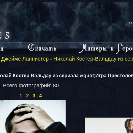
за
Джейме Ланнистер - Николай Костер-Вальдау из сер
олай Костер-Вальдау из сериала &quot;Игра Престолов
Всего фотографий: 80
:
1
:
2
:
3
:
4
: