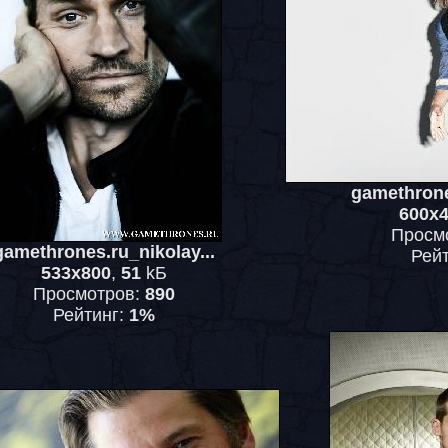
gamethrone
600x
Просм
gamethrones.ru_nikolay...
Рей
533x800
,
51
kБ
Просмотров:
890
Рейтинг:
1%