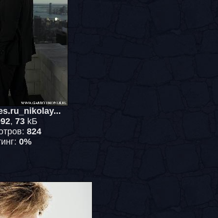
s.ru_nikolay...
992
,
73
kБ
отров:
824
тинг:
0%