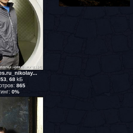
s.ru_nikolay...
653
,
68
kБ
отров:
865
тинг:
0%