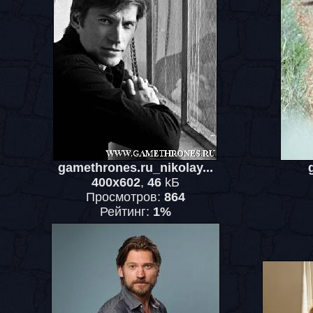
gamethrones.ru_nikolay...
400x602
,
46
kБ
Просмотров:
864
Рейтинг:
1%