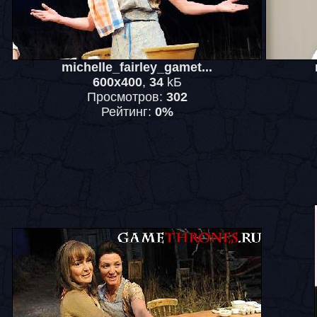
michelle_fairley_gamet...
600x400
,
34
kБ
Просмотров:
302
Рейтинг:
0%