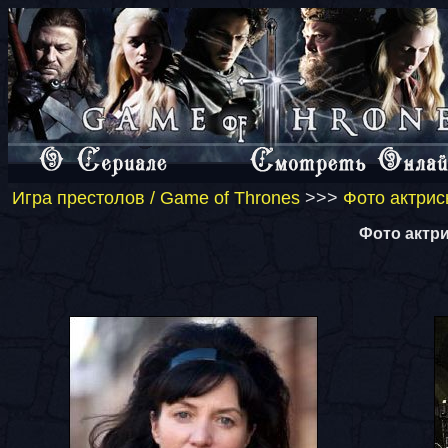
Игра престолов / Game of Thrones
>>>
Фото актрис
Фото актри