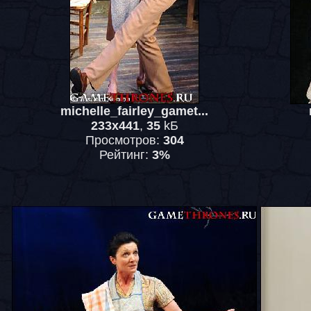
michelle_fairley_gamet...
233x441
,
35
kБ
Просмотров:
304
Рейтинг:
3%