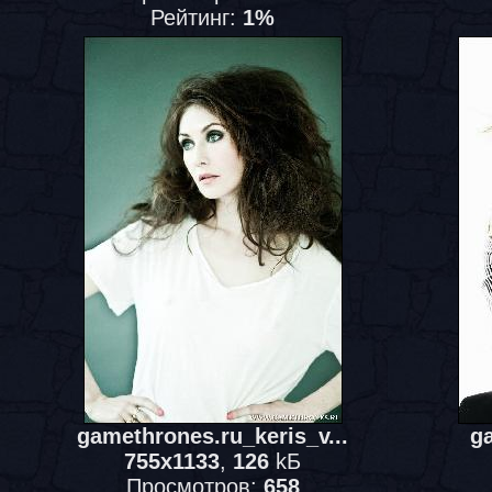
Рейтинг:
1%
gamethrones.ru_keris_v...
ga
755x1133
,
126
kБ
Просмотров:
658