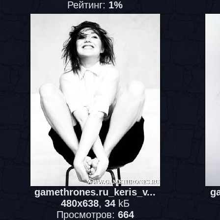
Рейтинг:
1%
gamethrones.ru_keris_v...
ga
480x638
,
34
kБ
Просмотров:
664