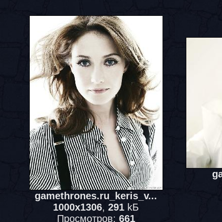
ga
gamethrones.ru_keris_v...
1000x1306
,
291
kБ
Просмотров:
661