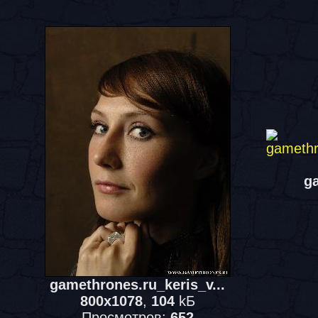
ga
gamethrones.ru_keris_v...
800x1078
,
104
kБ
Просмотров:
652