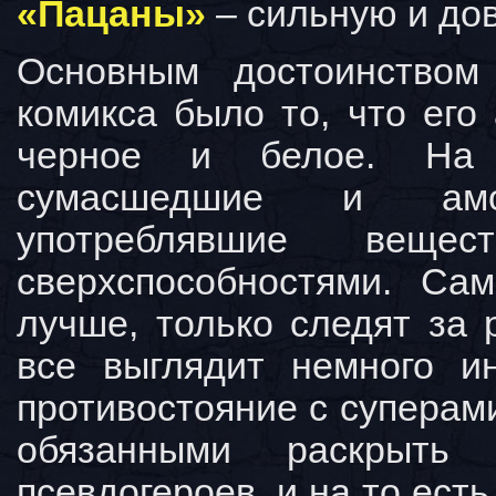
«Пацаны»
– сильную и до
Основным достоинством
комикса было то, что его
черное и белое. На с
сумасшедшие и амор
употреблявшие веще
сверхспособностями. Са
лучше, только следят за 
все выглядит немного и
противостояние с суперами
обязанными раскрыть
псевдогероев, и на то ест