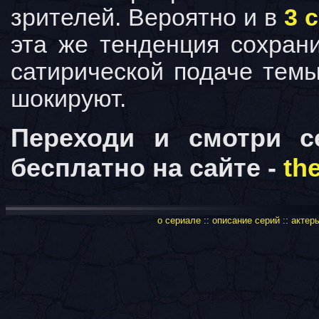
зрителей. Вероятно и в
3 
эта же тенденция сохран
сатирической подаче темы
шокируют.
Переходи и смотри с
бесплатно на сайте -
th
о сериале
::
описание серий
::
актеры