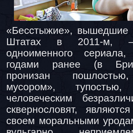
«Бесстыжие», вышедшие 
Штатах в 2011-м, 
одноименного сериала,
годами ранее (в Брит
пронизан пошлостью
мусором», тупостью
человеческим безразли
сквернословят, являютс
своем моральными уродам
вульгарно, неприемл