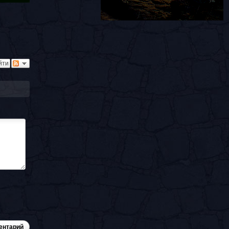
йти
ентарий