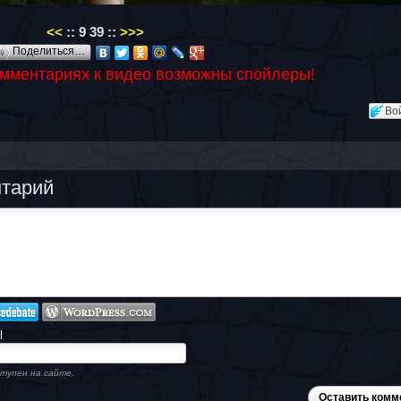
<<
::
9
39
::
>>>
Поделиться…
омментариях к видео возможны спойлеры!
Во
нтарий
l
тупен на сайте.
Оставить комм