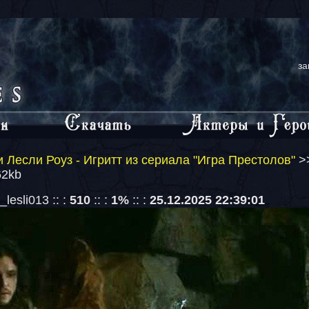
за
 Лесли Роуз - Игритт из сериала "Игра Престолов"
>
62kb
lesli013 :: :
510
:: :
1%
:: :
25.12.2025 22:39:01