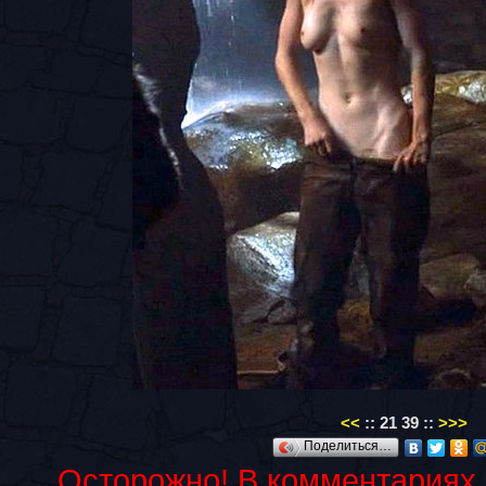
<<
::
21
39
::
>>>
Поделиться…
Осторожно! В комментариях