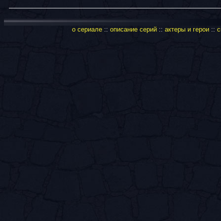
о сериале
::
описание серий
::
актеры и герои
::
с