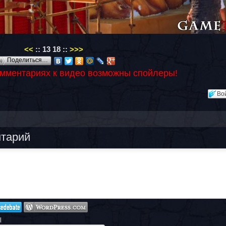
<<
::
13
18
::
>>>
Поделиться…
омментариях к видео возможны спойлеры!
Во
нтарий
l