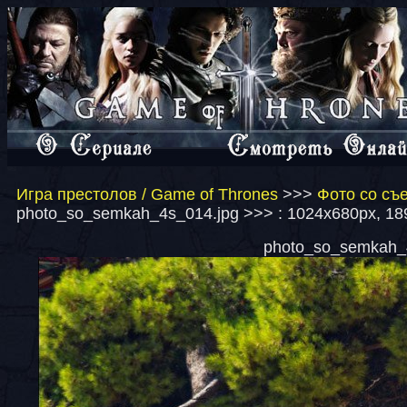
Игра престолов / Game of Thrones
>>>
Фото со съе
photo_so_semkah_4s_014.jpg >>> : 1024x680px, 18
photo_so_semkah_4