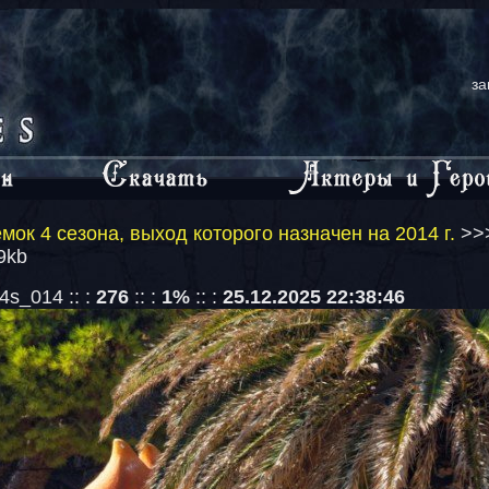
за
мок 4 сезона, выход которого назначен на 2014 г.
>>
9kb
s_014 :: :
276
:: :
1%
:: :
25.12.2025 22:38:46