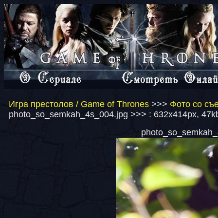
Игра престолов / Game of Thrones
>>>
Фото со съе
photo_so_semkah_4s_004.jpg >>> : 632x414px, 47k
photo_so_semkah_4