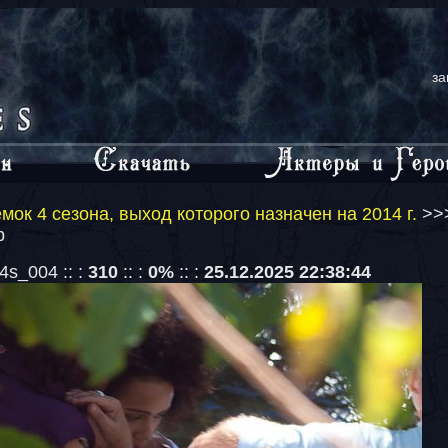
за
мок 4 сезона, выход которого назначен на 2014 г.
>>
b
s_004 :: :
310
:: :
0%
:: :
25.12.2025 22:38:44