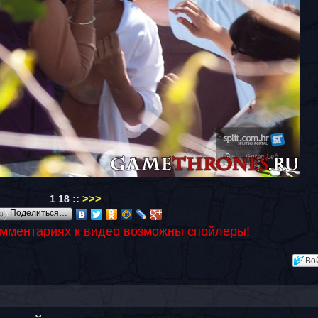
::
>>>
1
18
Поделиться…
омментариях к видео возможны спойлеры!
Во