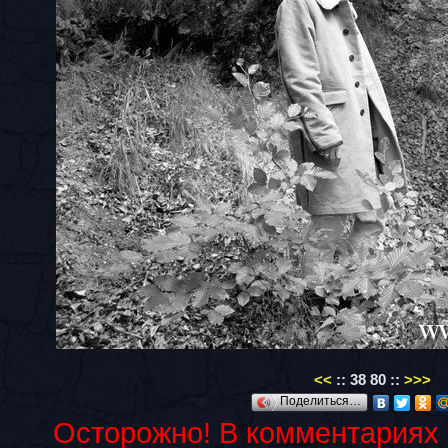
<<
::
38
80
::
>>>
Поделиться…
Осторожно! В комментариях