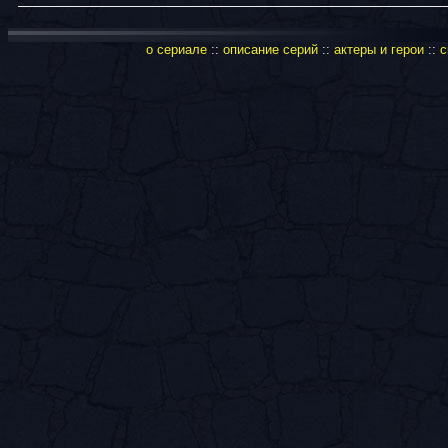
о сериале
::
описание серий
::
актеры и герои
::
с