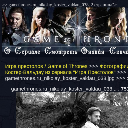
>> gamethrones.ru_nikolay_koster_valdau_038, 2 страница">
Игра престолов / Game of Thrones
>>>
Фотографии
Костер-Вальдау из сериала "Игра Престолов"
>>>
gamethrones.ru_nikolay_koster_valdau_038.jpg >>> 
gamethrones.ru_nikolay_koster_valdau_038 :: :
75