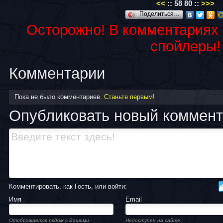
<<
::
58
80
::
>>>
Поделиться…
Осторожно! В комментариях
спойлеры!
Комментарии
Пока не было комментариев.
Станьте первым!
Опубликовать новый коммен
Комментировать, как Гость, или войти:
Имя
Email
Отображается рядом с Вашими
Недоступен на сайте.