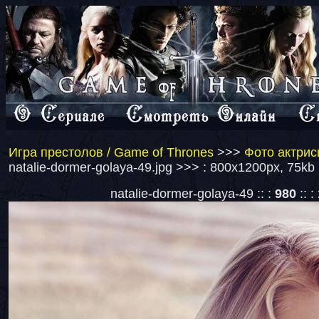
Игра престолов / Game of Thrones
>>>
Фото актрис
natalie-dormer-golaya-49.jpg >>> : 800x1200px, 75kb
natalie-dormer-golaya-49 :: :
980
:: :