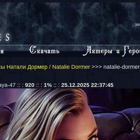
за
ы Натали Дормер / Natalie Dormer
>>> natalie-dormer
aya-47 :: :
920
:: :
1%
:: :
25.12.2025 22:37:45