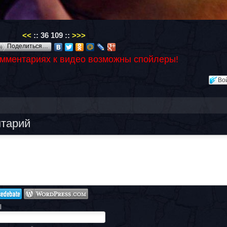
<<
::
36
109
::
>>>
Поделиться…
омментариях к видео возможны спойлеры!
Во
нтарий
l