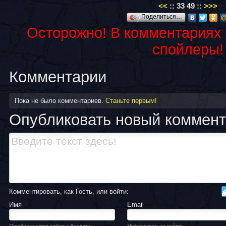
<<
::
33
49
::
>>>
Поделиться…
Осторожно! В комментариях
спойлеры!
Комментарии
Пока не было комментариев.
Станьте первым!
Опубликовать новый коммен
Комментировать, как Гость, или войти:
Имя
Email
Отображается рядом с Вашими
Недоступен на сайте.